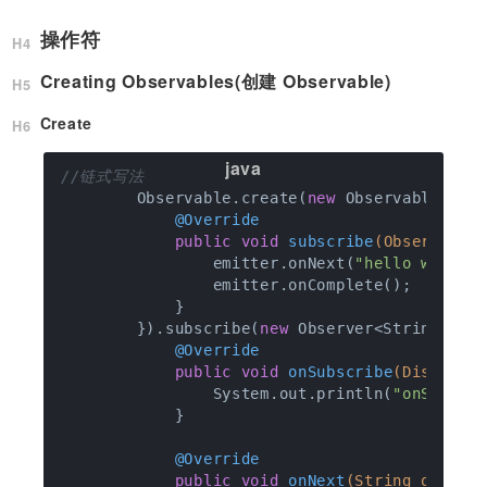
操作符
Creating Observables(创建 Observable)
Create
//链式写法
        Observable.create(
new
 ObservableOnSub
@Override
public
void
subscribe
(Observable
                emitter.onNext(
"hello world"
)
                emitter.onComplete();

            }

        }).subscribe(
new
 Observer<String>() {
@Override
public
void
onSubscribe
(Disposab
                System.out.println(
"onSubscr
            }

@Override
public
void
onNext
(String o)
{
