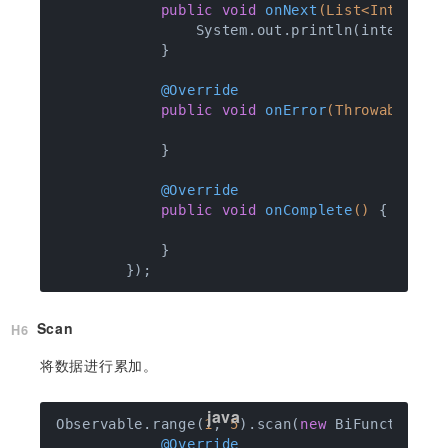
public
void
onNext
(List<Integer>
                System.out.println(integers);
            }

@Override
public
void
onError
(Throwable e)
            }

@Override
public
void
onComplete
()
{

            }

Scan
将数据进行累加。
Observable.range(
1
, 
5
).scan(
new
 BiFunction<In
@Override