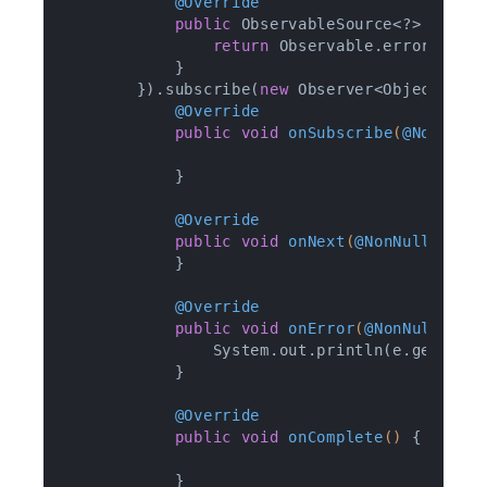
@Override
public
 ObservableSource<?> get()
return
 Observable.error(
new
 
            }

        }).subscribe(
new
 Observer<Object>() {
@Override
public
void
onSubscribe
(
@NonNull
            }

@Override
public
void
onNext
(
@NonNull
 Obje
            }

@Override
public
void
onError
(
@NonNull
 Thr
                System.out.println(e.getMessa
            }

@Override
public
void
onComplete
()
{

            }
