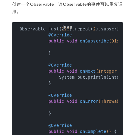
创建一个Observable，该Observable的事件可以重复调
用。
 Observable.just(
123
).repeat(
2
).subscribe(
ne
@Override
public
void
onSubscribe
(Disposab
            }

@Override
public
void
onNext
(Integer integ
                System.out.println(integer);

            }

@Override
public
void
onError
(Throwable e)
            }

@Override
public
void
onComplete
()
{
