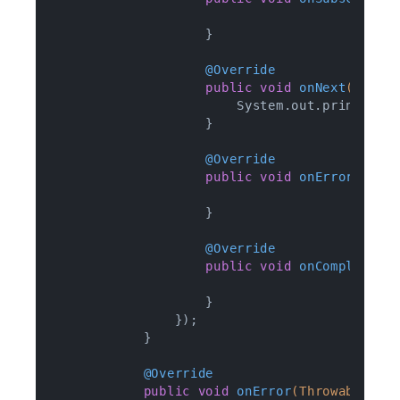
                    }

@Override
public
void
onNext
(Integ
                        System.out.println(
"
                    }

@Override
public
void
onError
(Thro
                    }

@Override
public
void
onComplete
()
                    }

                });

            }

@Override
public
void
onError
(Throwable e)