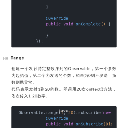
            }

@Override
public
void
onComplete
()
{

            }

Range
创建一个发射特定整数序列的Observable，第一个参数
为起始值，第二个为发送的个数，如果为0则不发送，负
数则抛异常。
代码表示发射1到20的数。即调用20次onNext()方法，
依次传入1-20数字。
 Observable.range(
1
, 
20
).subscribe(
new
 Observ
@Override
public
void
onSubscribe
(Disposab