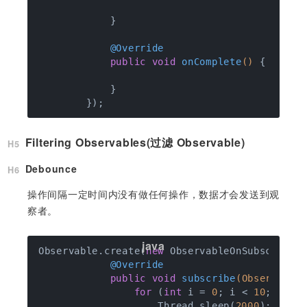
            }

@Override
public
void
onComplete
()
{

            }

Filtering Observables(过滤 Observable)
Debounce
操作间隔一定时间内没有做任何操作，数据才会发送到观
察者。
Observable.create(
new
 ObservableOnSubscribe<I
@Override
public
void
subscribe
(Observable
for
 (
int
 i = 
0
; i < 
10
; i++) 
                    Thread.sleep(
2000
);
