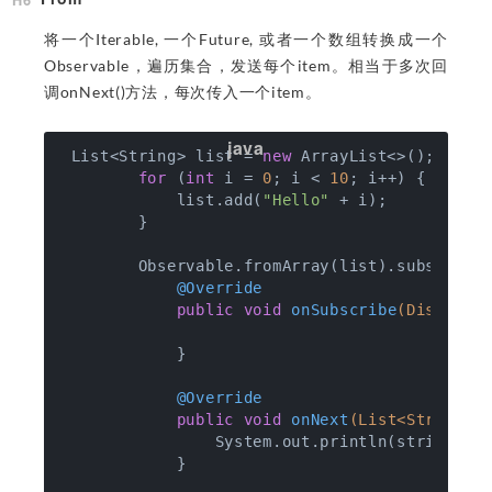
将一个Iterable, 一个Future, 或者一个数组转换成一个
Observable，遍历集合，发送每个item。相当于多次回
调onNext()方法，每次传入一个item。
 List<String> list = 
new
 ArrayList<>();

for
 (
int
 i = 
0
; i < 
10
; i++) {

            list.add(
"Hello"
 + i);

        }

        Observable.fromArray(list).subscribe
@Override
public
void
onSubscribe
(Disposab
            }

@Override
public
void
onNext
(List<String> 
                System.out.println(strings);

            }
