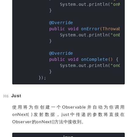
                System.out.println(
"onNext()
            }

@Override
public
void
onError
(Throwable e)
                System.out.println(
"onError(
            }

@Override
public
void
onComplete
()
{

                System.out.println(
"onComple
            }

Just
使用将为你创建一个Observable并自动为你调用
onNext( )发射数据，just中传递的参数将直接在
Observer的onNext()方法中接收到。