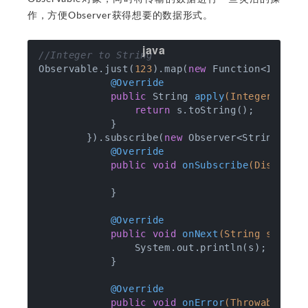
作，方便Observer获得想要的数据形式。
//Integer to String
Observable.just(
123
).map(
new
 Function<Integer
@Override
public
 String 
apply
(Integer s)
t
return
 s.toString();

            }

        }).subscribe(
new
 Observer<String>() {
@Override
public
void
onSubscribe
(Disposab
            }

@Override
public
void
onNext
(String s)
{

                System.out.println(s);

            }

@Override
public
void
onError
(Throwable e)