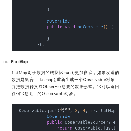
            }

@Override
public
void
onComplete
()
{

            }

FlatMap
flatMap对于数据的转换比map()更加彻底，如果发送的
数据是集合，flatmap()重新生成一个Observable对象，
并把数据转换成Observer想要的数据形式。它可以返回
任何它想返回的Observable对象。
 Observable.just(
1
, 
2
, 
3
, 
4
, 
5
).flatMap(
new
 
@Override
public
 ObservableSource<? extend
return
 Observable.just(intege