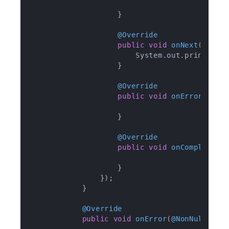
                    }

@Override
public
void
onNext
(Integ
                        System.out.println(a
                    }

@Override
public
void
onError
(Thro
                    }

@Override
public
void
onComplete
()
                    }

                });

            }

@Override
public
void
onError
(
@NonNull
 Thr