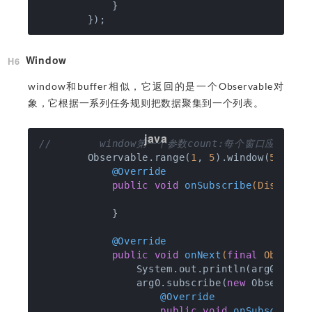
            }

Window
window和buffer相似，它返回的是一个Observable对
象，它根据一系列任务规则把数据聚集到一个列表。
//        window第一个参数count:每个窗口
        Observable.range(
1
, 
5
).window(
5
, 
1
).
@Override
public
void
onSubscribe
(Disposab
            }

@Override
public
void
onNext
(
final
 Observa
                System.out.println(arg0);

                arg0.subscribe(
new
 Observer<I
@Override
public
void
onSubscribe
(