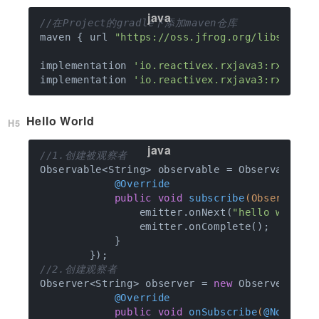
//在Project的gradle下添加maven仓库
maven { url 
"https://oss.jfrog.org/libs-snap
implementation 
'io.reactivex.rxjava3:rxjava:
implementation 
'io.reactivex.rxjava3:rxandro
Hello World
//1.创建被观察者
Observable<String> observable = Observable.c
@Override
public
void
subscribe
(Observable
                emitter.onNext(
"hello world"
)
                emitter.onComplete();

            }

//2.创建观察者
Observer<String> observer = 
new
 Observer<Stri
@Override
public
void
onSubscribe
(
@NonNull