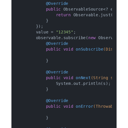
@Override
public
 ObservableSource<? extend
return
 Observable.just(value)
            }

        });

        value = 
"12345"
;

        observable.subscribe(
new
 Observer<Str
@Override
public
void
onSubscribe
(Disposab
            }

@Override
public
void
onNext
(String s)
{

                System.out.println(s);

            }

@Override
public
void
onError
(Throwable e)
            }
