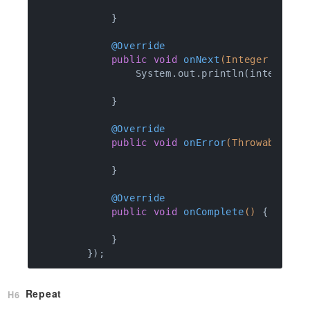
            }

@Override
public
void
onNext
(Integer integ
                System.out.println(integer);

            }

@Override
public
void
onError
(Throwable e)
            }

@Override
public
void
onComplete
()
{

            }

Repeat