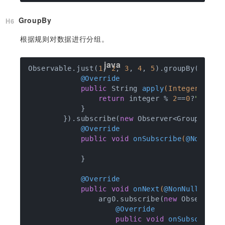
GroupBy
根据规则对数据进行分组。
Observable.just(
1
, 
2
, 
3
, 
4
, 
5
).groupBy(
new
 Fu
@Override
public
 String 
apply
(Integer inte
return
 integer % 
2
==
0
?
"偶数"
:
            }

        }).subscribe(
new
 Observer<GroupedObse
@Override
public
void
onSubscribe
(
@NonNull
            }

@Override
public
void
onNext
(
@NonNull
fina
                arg0.subscribe(
new
 Observer<I
@Override
public
void
onSubscribe
(