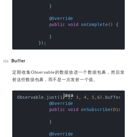
            }

@Override
public
void
onComplete
()
{

            }

Buffer
定期收集Observable的数据放进一个数据包裹，然后发
射这些数据包裹，而不是一次发射一个值。
Observable.just(
1
, 
2
, 
3
, 
4
, 
5
,
6
).buffer(
3
).s
@Override
public
void
onSubscribe
(Disposab
            }

@Override