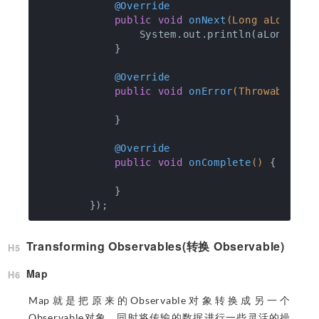
@Override
public
void
onNext
(Long aLong)
{

                System.out.println(aLong);

            }

@Override
public
void
onError
(Throwable e)
            }

@Override
public
void
onComplete
()
{

            }

Transforming Observables(转换 Observable)
Map
Map就是把原来的Observable对象转换成另一个
Observable对象，同时将传输的数据进行一些灵活的操