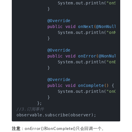
                System.out.println(
"onSubscr
            }

@Override
public
void
onNext
(
@NonNull
 Stri
                System.out.println(
"onNext()
            }

@Override
public
void
onError
(
@NonNull
 Thr
                System.out.println(
"onError(
            }

@Override
public
void
onComplete
()
{

                System.out.println(
"onComple
            }

//3.订阅事件
注意
：onError()和onComplete()只会回调一个。