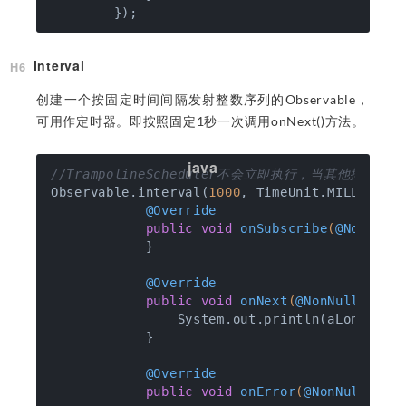
Interval
创建一个按固定时间间隔发射整数序列的Observable，
可用作定时器。即按照固定1秒一次调用onNext()方法。
//TrampolineScheduler不会立即执行，当其他排队任务
Observable.interval(
1000
, TimeUnit.MILLISECO
@Override
public
void
onSubscribe
(
@NonNull
            }

@Override
public
void
onNext
(
@NonNull
 Long
                System.out.println(aLong);

            }

@Override
public
void
onError
(
@NonNull
 Thr