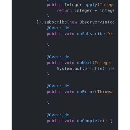
public
 Integer 
apply
(Integer int
return
 integer + integer2;

            }

        }).subscribe(
new
 Observer<Integer>() 
@Override
public
void
onSubscribe
(Disposab
            }

@Override
public
void
onNext
(Integer integ
                System.out.println(integer);

            }

@Override
public
void
onError
(Throwable e)
            }

@Override
public
void
onComplete
()
{
