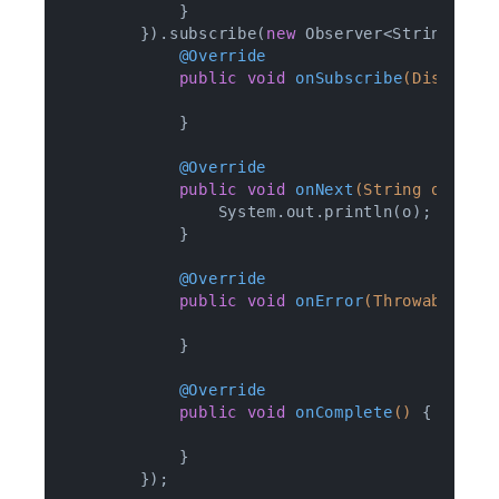
            }

        }).subscribe(
new
 Observer<String>() {
@Override
public
void
onSubscribe
(Disposab
            }

@Override
public
void
onNext
(String o)
{

                System.out.println(o);

            }

@Override
public
void
onError
(Throwable e)
            }

@Override
public
void
onComplete
()
{

            }
