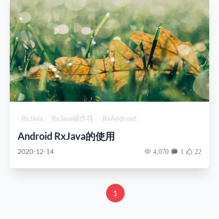
RxJava
RxJava操作符
RxAndroid
Android RxJava的使用
2020-12-14
4,070
1
22
1