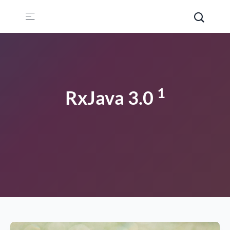
1
RxJava 3.0