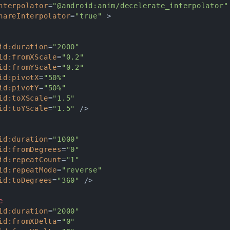
nterpolator
=
"@android:anim/decelerate_interpolator"
hareInterpolator
=
"true"
 >
id:duration
=
"2000"
id:fromXScale
=
"0.2"
id:fromYScale
=
"0.2"
id:pivotX
=
"50%"
id:pivotY
=
"50%"
id:toXScale
=
"1.5"
id:toYScale
=
"1.5"
 />
id:duration
=
"1000"
id:fromDegrees
=
"0"
id:repeatCount
=
"1"
id:repeatMode
=
"reverse"
id:toDegrees
=
"360"
 />
e
id:duration
=
"2000"
id:fromXDelta
=
"0"