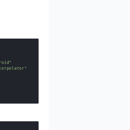
roid"
terpolator"