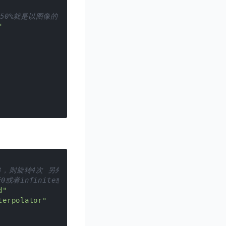
如50%就是以图像的 中心为中轴点。-->
"
3，则旋转4次 另外，值为-1或者infinite时，表示动画永不停止。
nt大于0或者infinite或-1时 才有效。还可以设置成reverse，
d"
terpolator"