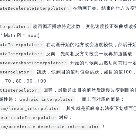
在动画开始、结束的地方改变
rateDecelerateInterpolator：
动画循环播放特定次数，变化速度按正弦曲线改变： Ma
nterpolator：
* Math.PI * input)
在动画开始的地方改变速度较快，然后开
rateInterpolator：
反向，先向相反方向改变一段再加速播放
pateInterpolator：
开始的时候向后然后向前甩一
pateOvershootInterpolator：
跳跃，快到目的值时值会跳跃，如目的值100
Interpolator：
7，70，80，90，100
回弹，最后超出目的值然后缓慢改变到目的
ottInterpolator：
，属性是：
， 而上面对应的值是：
android:interpolator
，其实就是驼峰命名法变下划线而
nim/linear_interpolator
对应：
DecelerateInterpolator
！
nim/accelerate_decelerate_interpolator