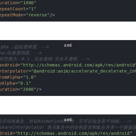
uration
=
"1000"
epeatCount
=
"1"
epeatMode
=
"reverse"
/>
Alpha :起始透明度。-->
lpha:结束透明度。-->
度的范围为：0-1，完全透明-完全不透明。-->
android
=
"http://schemas.android.com/apk/res/android
nterpolator
=
"@android:anim/accelerate_decelerate_in
romAlpha
=
"1.0"
oAlpha
=
"0.1"
uration
=
"2000"
/>
标签表示动画集合，对应AnimationSet类，它可以包含若干动画。-->
oid:shareInterpolator 表示集合中的动画是否和集合共
droid
=
"http://schemas.android.com/apk/res/android"