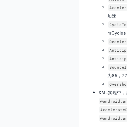
Accele
加速
CycleI
mCycles 
Decele
Antici
Antici
Bounce
为85，7
Oversh
XML实现中
@android:a
Accelerate
@android:a