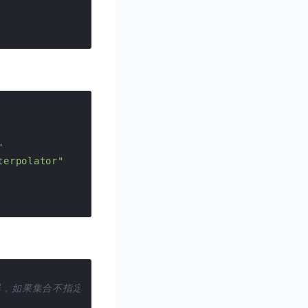
"
terpolator"
享一个插值器，如果集合不指定插值器，那么子动画就需要单独指定所需的插值