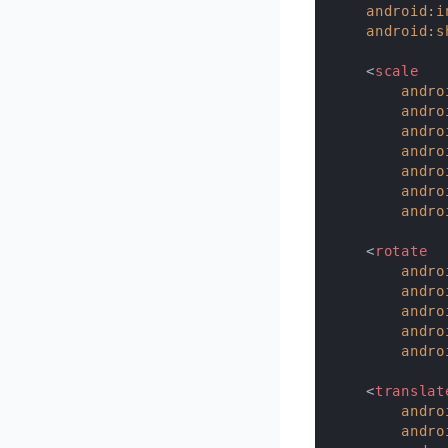
android:i
android:s
<
scale
andro
andro
andro
andro
andro
andro
andro
<
rotate
andro
andro
andro
andro
andro
<
translat
andro
andro