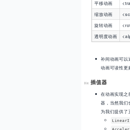
平移动画
<tr
缩放动画
<sc
旋转动画
<ro
透明度动画
<al
补间动画可以
动画可读性更
插值器
在动画实现之
器，当然我们也
为我们提供了
Linear
Accele