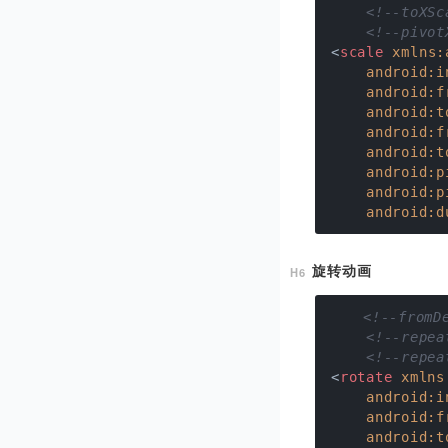
<!--toX
<!--pi
<
scale
xmlns:
android:i
android:f
android:t
android:f
android:t
android:p
android:p
android:d
旋转动画
<!--from
<!--re
<!--re
<
rotate
xmlns
android:i
android:f
android:t