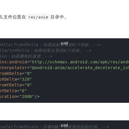
ML文件位置在
目录中。
res/anim
XDelta/fromYDelta：动画起始位置的X/Y坐标。-->
Delta/toYDelta：动画结束位置的X/Y坐标。-->
ation：动画播放的速度。-->
lns:android
=
"http://schemas.android.com/apk/res/and
nterpolator
=
"@android:anim/accelerate_decelerate_in
romXDelta
=
"0"
oXDelta
=
"320"
romYDelta
=
"0"
oYDelta
=
"0"
uration
=
"2000"
/>
XScale/fromYScale：沿着X轴/Y轴缩放的起始比例。-->