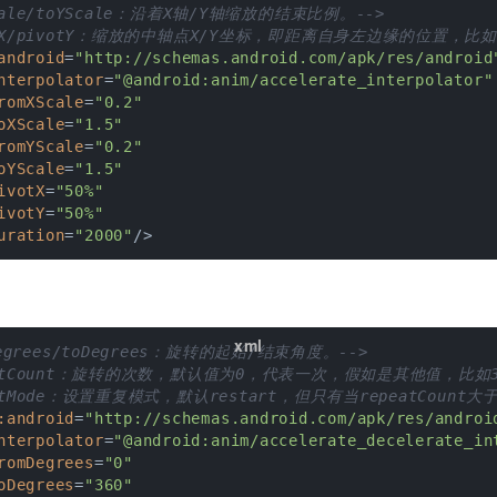
Scale/toYScale：沿着X轴/Y轴缩放的结束比例。-->
votX/pivotY：缩放的中轴点X/Y坐标，即距离自身左边缘的位置，比
android
=
"http://schemas.android.com/apk/res/android
nterpolator
=
"@android:anim/accelerate_interpolator"
romXScale
=
"0.2"
oXScale
=
"1.5"
romYScale
=
"0.2"
oYScale
=
"1.5"
ivotX
=
"50%"
ivotY
=
"50%"
uration
=
"2000"
/>
Degrees/toDegrees：旋转的起始/结束角度。-->
peatCount：旋转的次数，默认值为0，代表一次，假如是其他值，比如
peatMode：设置重复模式，默认restart，但只有当repeatCou
:android
=
"http://schemas.android.com/apk/res/androi
nterpolator
=
"@android:anim/accelerate_decelerate_in
romDegrees
=
"0"
oDegrees
=
"360"