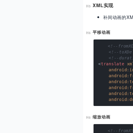
XML实现
补间动画的X
平移动画
<!--from
<!--toX
<!--dur
<
translate
xm
android:i
android:f
android:t
android:f
android:t
android:d
缩放动画
<!--from