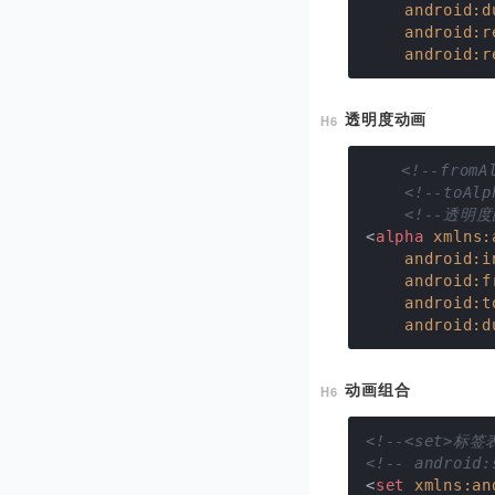
android:d
android:r
android:r
透明度动画
<!--from
<!--toA
<!--透明
<
alpha
xmlns:
android:i
android:f
android:t
android:d
动画组合
<!--<set>
<!-- andr
<
set
xmlns:an