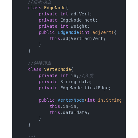
//边表顶点
class
EdgeNode
{

private
int
 adjVert;

private
 EdgeNode next;

private
int
 weight;

public
EdgeNode
(
int
 adjVert)
{

this
.adjVert=adjVert;

        }

    }

//邻接顶点
class
VertexNode
{

private
int
 in;
//入度
private
 String data;

private
 EdgeNode firstEdge;

public
VertexNode
(
int
 in,String data
this
.in=in;

this
.data=data;

        }

    }

/**
