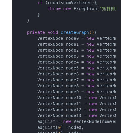
if
 (count<numVertexes){

throw
new
 Exception(
"拓扑排序失败！
        }

    }

private
void
createGraph
()
{

        VertexNode node0 = 
new
 VertexNode(
0
,
        VertexNode node1 = 
new
 VertexNode(
0
,
        VertexNode node2 = 
new
 VertexNode(
2
,
        VertexNode node3 = 
new
 VertexNode(
0
,
        VertexNode node4 = 
new
 VertexNode(
2
,
        VertexNode node5 = 
new
 VertexNode(
3
,
        VertexNode node6 = 
new
 VertexNode(
1
,
        VertexNode node7 = 
new
 VertexNode(
2
,
        VertexNode node8 = 
new
 VertexNode(
2
,
        VertexNode node9 = 
new
 VertexNode(
1
,
        VertexNode node10 = 
new
 VertexNode(
1
        VertexNode node11 = 
new
 VertexNode(
2
        VertexNode node12 = 
new
 VertexNode(
1
        VertexNode node13 = 
new
 VertexNode(
2
        adjList = 
new
 VertexNode[numVertexes]
        adjList[
0
] =node0;
