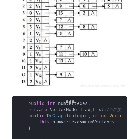
public
int
 numVertexes;

private
 VertexNode[] adjList;
//邻接顶点的
public
DnGraphToplogic
(
int
 numVertexes)
{

this
.numVertexes=numVertexes;

    }
