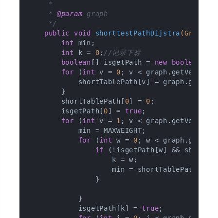
     *

     * 
@param
 graph

     */
public
void
shorttestPathDijstra
(Graph g
int
 min;

int
 k = 
0
;
//记录下标
boolean
[] isgetPath = 
new
boolean
[MAX
for
 (
int
 v = 
0
; v < graph.getVertexSi
            shortTablePath[v] = graph.getMat
        }

        shortTablePath[
0
] = 
0
;

        isgetPath[
0
] = 
true
;

for
 (
int
 v = 
1
; v < graph.getVertexSi
            min = MAXWEIGHT;

for
 (
int
 w = 
0
; w < graph.getVert
if
 (!isgetPath[w] && shortTab
                    k = w;

                    min = shortTablePath[w];

                }

            }

            isgetPath[k] = 
true
;

for
 (
int
 j = 
0
; j < graph.getVert