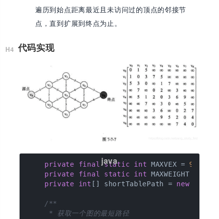
遍历到始点距离最近且未访问过的顶点的邻接节
点，直到扩展到终点为止。
代码实现
private
final
static
int
 MAXVEX = 
9
;

private
final
static
int
 MAXWEIGHT = 
655
private
int
[] shortTablePath = 
new
int
[M
/**

     * 获取一个图的最短路径
