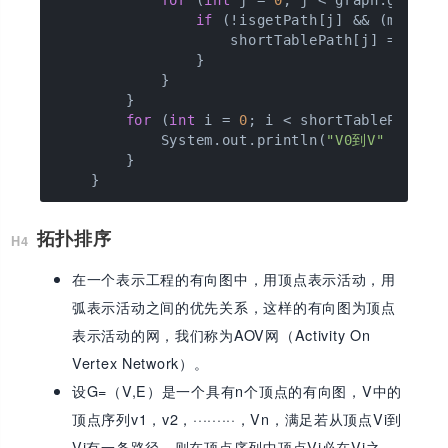
if
 (!isgetPath[j] && (min + g
                    shortTablePath[j] = min +
                }

            }

        }

for
 (
int
 i = 
0
; i < shortTablePath.le
            System.out.println(
"V0到V"
 + i + 
        }

拓扑排序
在一个表示工程的有向图中，用顶点表示活动，用
弧表示活动之间的优先关系，这样的有向图为顶点
表示活动的网，我们称为AOV网（Activity On
Vertex Network）。
设G=（V,E）是一个具有n个顶点的有向图，V中的
顶点序列v1，v2，·········，Vn，满足若从顶点Vi到
Vj有一条路径，则在顶点序列中顶点Vi必在Vj之