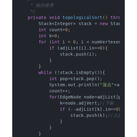
     * 拓扑排序

     */
private
void
topologicalSort
()
throws
 Ex
        Stack<Integer> stack = 
new
 Stack<>();
int
 count=
0
;

int
 k=
0
;

for
 (
int
 i = 
0
; i < numVertexes; i++)
if
 (adjList[i].in==
0
){

                stack.push(i);

            }

        }

while
 (!stack.isEmpty()){

int
 pop=stack.pop();

            System.out.println(
"顶点"
+adjList[
            count++;

for
(EdgeNode node=adjList[pop].f
                k=node.adjVert;
//下标
if
 (--adjList[k].in==
0
){

                    stack.push(k);
//入度为0，
                }

            }

        }
