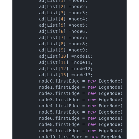
        adjList[
1
] =node1;

        adjList[
2
] =node2;

        adjList[
3
] =node3;

        adjList[
4
] =node4;

        adjList[
5
] =node5;

        adjList[
6
] =node6;

        adjList[
7
] =node7;

        adjList[
8
] =node8;

        adjList[
9
] =node9;

        adjList[
10
] =node10;

        adjList[
11
] =node11;

        adjList[
12
] =node12;

        adjList[
13
] =node13;

        node0.firstEdge = 
new
 EdgeNode(
11
);n
        node1.firstEdge = 
new
 EdgeNode(
8
);no
        node2.firstEdge = 
new
 EdgeNode(
9
);no
        node3.firstEdge = 
new
 EdgeNode(
13
);n
        node4.firstEdge = 
new
 EdgeNode(
7
);

        node5.firstEdge = 
new
 EdgeNode(
12
);n
        node6.firstEdge = 
new
 EdgeNode(
5
);

        node8.firstEdge = 
new
 EdgeNode(
7
);

        node9.firstEdge = 
new
 EdgeNode(
11
);n
        node10.firstEdge = 
new
 EdgeNode(
13
);
