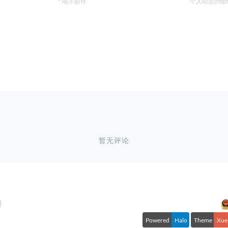
Powered
Halo
Theme
Xue