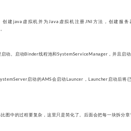
动。创建java虚拟机并为Java虚拟机注册JNI方法，创建服务器
程。
er进程启动。启动Binder线程池和SystemServiceManager，并
SystemServer启动的AMS会启动Launcer，Launcher启
启动远比图中的过程要复杂，这里只是简化了。后面会把每一块拆分