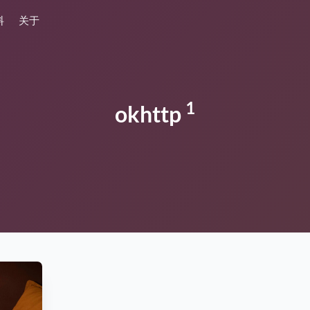
料
关于
1
okhttp