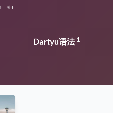
料
关于
1
Dartyu语法