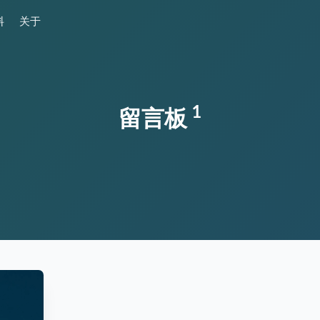
料
关于
1
留言板