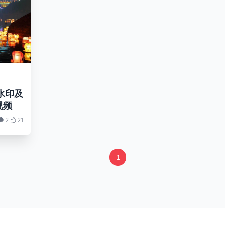
去水印及
视频
2
21
1