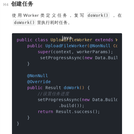
创建任务
使用Worker类定义任务，复写
，在
doWork()
里执行耗时任务。
doWork()
public
class
UploadFileWorker
extends
Worker
public
UploadFileWorker
(
@NonNull
 Context
super
(context, workerParams);

         setProgressAsync(
new
 Data.Builder()
    }

@NonNull
@Override
public
 Result 
doWork
()
{

//设置任务进度
        setProgressAsync(
new
 Data.Builder().
                .build());

return
 Result.success();

    }

}
