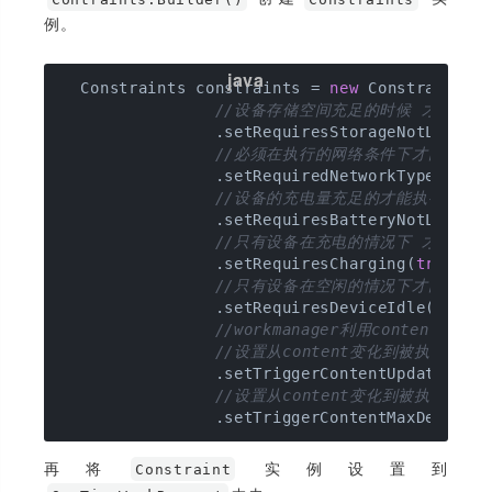
例。
  Constraints constraints = 
new
 Constraints.B
//设备存储空间充足的时候 才能执行 ,
                .setRequiresStorageNotLow(
tr
//必须在执行的网络条件下才能好执行,
                .setRequiredNetworkType(Netwo
//设备的充电量充足的才能执行 >15%
                .setRequiresBatteryNotLow(
tr
//只有设备在充电的情况下 才能允许
                .setRequiresCharging(
true
)

//只有设备在空闲的情况下才能被执行
                .setRequiresDeviceIdle(
true
)

//workmanager利用conten
//设置从content变化到被执行中
                .setTriggerContentUpdateDelay
//设置从content变化到被执行中
再将
实例设置到
Constraint