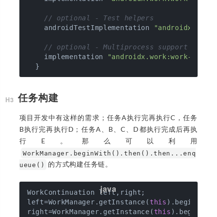
// optional - Test helpers
    androidTestImplementation 
"androidx.work
// optional - Multiprocess support
    implementation 
"androidx.work:work-multi
任务构建
项目开发中有这样的需求；任务A执行完再执行C，任务
B执行完再执行D；任务A、B、C、D都执行完成后再执
行E。那么可以利用
WorkManager.beginWith().then().then...enq
的方式构建任务链。
ueue()
WorkContinuation left,right;

left=WorkManager.getInstance(
this
).beginWith(
right=WorkManager.getInstance(
this
).beginWith