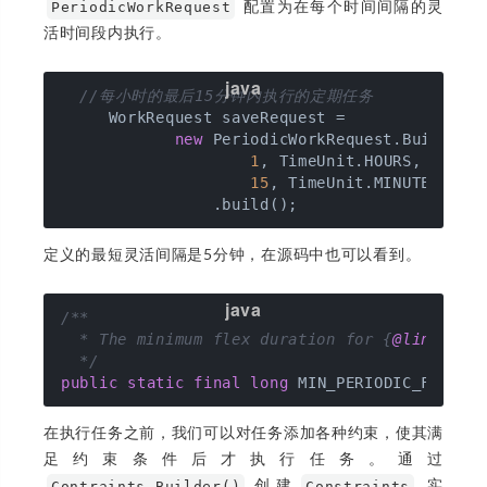
配置为在每个时间间隔的灵
PeriodicWorkRequest
活时间段内执行。
//每小时的最后15分钟内执行的定期任务
     WorkRequest saveRequest =

new
 PeriodicWorkRequest.Builder(S
1
, TimeUnit.HOURS,

15
, TimeUnit.MINUTES)

定义的最短灵活间隔是5分钟，在源码中也可以看到。
/**

  * The minimum flex duration for {
@link
 Peri
  */
public
static
final
long
 MIN_PERIODIC_FLEX_M
在执行任务之前，我们可以对任务添加各种约束，使其满
足约束条件后才执行任务。通过
创建
实
Contraints.Builder()
Constraints