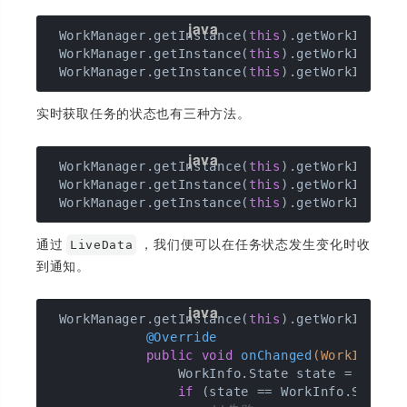
 WorkManager.getInstance(
this
).getWorkInfoByI
 WorkManager.getInstance(
this
).getWorkInfosBy
 WorkManager.getInstance(
this
实时获取任务的状态也有三种方法。
 WorkManager.getInstance(
this
).getWorkInfoByI
 WorkManager.getInstance(
this
).getWorkInfosBy
 WorkManager.getInstance(
this
通过
，我们便可以在任务状态发生变化时收
LiveData
到通知。
 WorkManager.getInstance(
this
).getWorkInfoBy
@Override
public
void
onChanged
(WorkInfo w
                WorkInfo.State state = workIn
if
 (state == WorkInfo.State.F