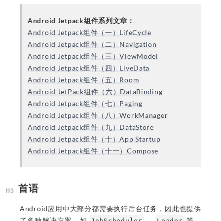
Android Jetpack组件系列文章：
Android Jetpack组件（一）LifeCycle
Android Jetpack组件（二）Navigation
Android Jetpack组件（三）ViewModel
Android Jetpack组件（四）LiveData
Android Jetpack组件（五）Room
Android JetPack组件（六）DataBinding
Android Jetpack组件（七）Paging
Android Jetpack组件（八）WorkManager
Android Jetpack组件（九）DataStore
Android Jetpack组件（十）App Startup
Android Jetpack组件（十一）Compose
首语
Android应用中大部分都需要执行后台任务，因此也提供
了多种解决方案，如
、
等。
JobScheduler
Loader