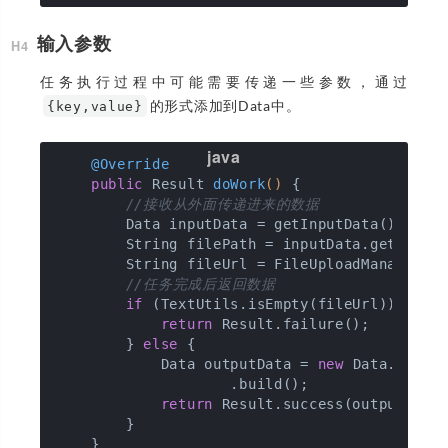
输入参数
任务执行过程中可能需要传递一些参数，通过
的形式添加到Data中。
{key,value}
@Override
public
 Result 
doWork
()
{

//接收从外面传递进来的数据
        Data inputData = getInputData();

        String filePath = inputData.getStrin
        String fileUrl = FileUploadManager.up
//任务完成后返回数据
if
 (TextUtils.isEmpty(fileUrl)) {

return
 Result.failure();

        } 
else
 {

            Data outputData = 
new
 Data.Build
                    .build();

return
 Result.success(outputData)
        }
