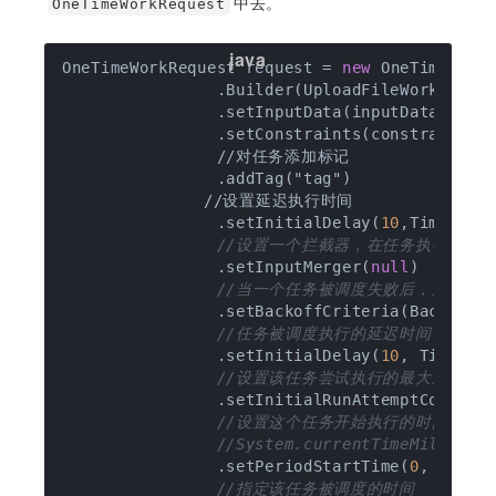
中去。
OneTimeWorkRequest
OneTimeWorkRequest request = 
new
 OneTimeWorkR
                .Builder(UploadFileWorker.cla
                .setInputData(inputData)

                .setConstraints(constraints)

                //对任务添加标记

                .addTag("tag")

    			//设置延迟执行时间

                .setInitialDelay(
10
,TimeUnit.
//设置一个拦截器，在任务执行之前 
                .setInputMerger(
null
)

//当一个任务被调度失败后，所要采取的
                .setBackoffCriteria(BackoffP
//任务被调度执行的延迟时间
                .setInitialDelay(
10
, TimeUnit
//设置该任务尝试执行的最大次数
                .setInitialRunAttemptCount(
2
)
//设置这个任务开始执行的时间
//System.currentTimeMillis()
                .setPeriodStartTime(
0
, TimeUn
//指定该任务被调度的时间