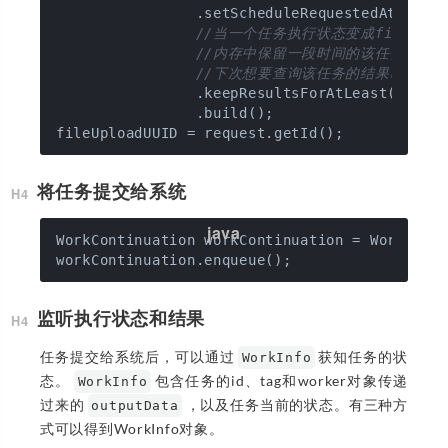
                .setScheduleRequestedAt(
0
, Ti
//当一个任务执行状态变成finish时
//内存中保留一段时间的该任务的结
//下次想要查询该任务的结果时，会触发
                .keepResultsForAtLeast(
10
, Ti
                .build();

将任务提交给系统
WorkContinuation workContinuation = WorkMana
监听执行状态和结果
任务提交给系统后，可以通过
获知任务的状
WorkInfo
态。
包含任务的id、tag和worker对象传递
WorkInfo
过来的
，以及任务当前的状态。有三种方
outputData
式可以得到WorkInfo对象。