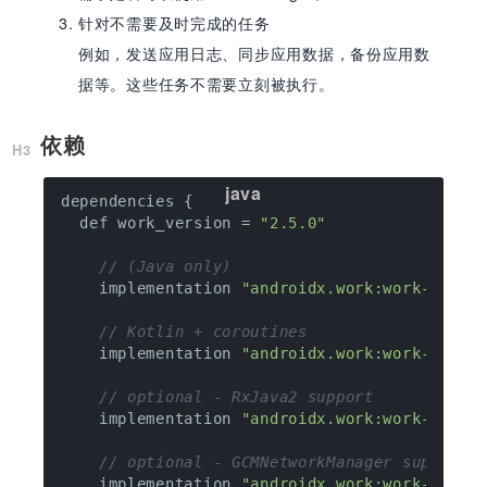
针对不需要及时完成的任务
例如，发送应用日志、同步应用数据，备份应用数
据等。这些任务不需要立刻被执行。
依赖
dependencies {

  def work_version = 
"2.5.0"
// (Java only)
    implementation 
"androidx.work:work-runti
// Kotlin + coroutines
    implementation 
"androidx.work:work-runti
// optional - RxJava2 support
    implementation 
"androidx.work:work-rxjav
// optional - GCMNetworkManager support
    implementation 
"androidx.work:work-gcm:$