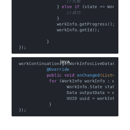
//失败
                } 
else
if
 (state == WorkInfo.
//成功
                }

                workInfo.getProgress();

                workInfo.getId();

            }

 workContinuation.getWorkInfosLiveData().obs
@Override
public
void
onChanged
(List<WorkI
for
 (WorkInfo workInfo : workInfo
                    WorkInfo.State state = wo
                    Data outputData = workInf
                    UUID uuid = workInfo.getI
             }
