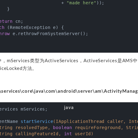
                       + 
"made here"
));

  }

eturn
 cn;

ch
 (RemoteException e) {

hrow
 e.rethrowFromSystemServer();

法中，mServices类型为ActiveServices，ActiveServices是AM
iceLocked方法。
services\core\java\com\android\server\am\ActivityManage
entName 
startService
(IApplicationThread caller, Inte
tring resolvedType, 
boolean
 requireForeground, Strin
tring callingFeatureId, 
int
 userId)