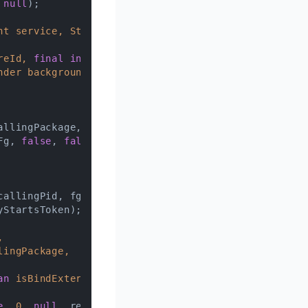
 
null
);

nt service, String resolvedType,

reId, 
final
int
 userId,

nder backgroundActivityStartsToken)
allingPackage,

Fg, 
false
, 
false
);

allingPid, fgRequired, callerFg,

StartsToken);



ingPackage,

an
 isBindExternal,

e
, 
0
, 
null
, resolvedType,
