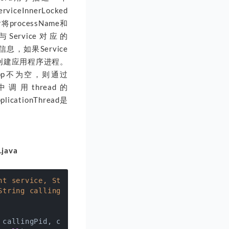
iceInnerLocked
processName和
与Service对应的
程信息，如果Service
d方法来创建应用程序进程。
pp不为空，则通过
d方法中调用thread的
icationThread是
.java
nt service, String resolvedType,

String callingPackage,

callingPid, callingUid, fgRequired,
