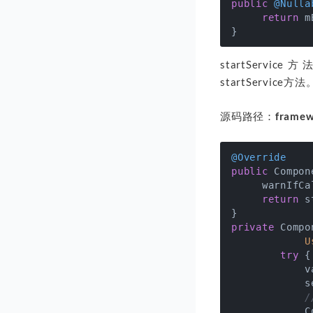
public
@Nulla
return
 m
startService
startService方法
源码路径：
framew
@Override
public
 Compon
     warnIfCa
return
 s
private
 Compo
            U
try
 {

            v
            s
/
            C