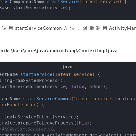
ble
ComponentName 
startService
(Intent service)
{

Base.startService(service);

方法调用startServiceCommon方法，然后调用ActivityMan
。
orks\base\core\java\android\app\ContextImpl.java
entName 
startService
(Intent service)
{

llingFromSystemProcess();

tartServiceCommon(service, 
false
, mUser);

nentName 
startServiceCommon
(Intent service, 
boolean
serHandle user)
{

alidateServiceIntent(service);

ervice.prepareToLeaveProcess(
this
);

/AMS的startService方法
omponentName cn = ActivityManager.getService().start