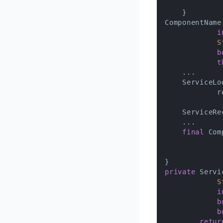
             
ComponentName
i
            S
b
t
    ...

    ServiceLo
            r
             
    ServiceRe
    ...

final
 Com
             
             
private
 Servi
            S
i
b
b
retur