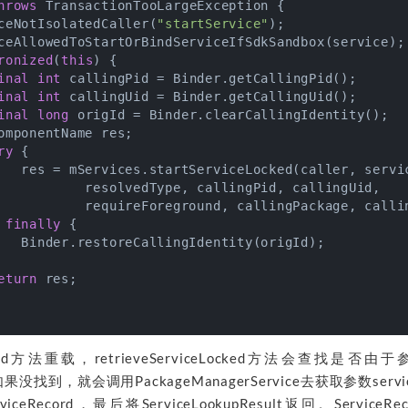
hrows
 TransactionTooLargeException 
{

ceNotIsolatedCaller(
"startService"
);

ceAllowedToStartOrBindServiceIfSdkSandbox(service);

ronized
(
this
) {

inal
int
 callingPid = Binder.getCallingPid();

inal
int
 callingUid = Binder.getCallingUid();

inal
long
 origId = Binder.clearCallingIdentity();

omponentName res;

ry
 {

   res = mServices.startServiceLocked(caller, servic
           resolvedType, callingPid, callingUid,

           requireForeground, callingPackage, callin
 
finally
 {

   Binder.restoreCallingIdentity(origId);

eturn
 res;

Locked方法重载，retrieveServiceLocked方法会查找是否由
d，如果没找到，就会调用PackageManagerService去获取参数servi
ceRecord，最后将ServiceLookupResult返回。Service