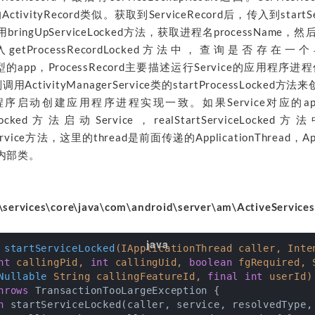
ctivityRecord类似。获取到ServiceRecord后，传入到startServ
ingUpServiceLocked方法，获取进程名processName，然后将
d传入getProcessRecordLocked方法中，查询是否存在一个
d类型的app，ProcessRecord主要描述运行Service的应用程序进
ActivityManagerService类的startProcessLocke
序启动创建应用程序进程实现一致。如果Service对应的a
viceLocked方法启动Service，realStartServiceLocke
eService方法，这里的thread是前面传递的ApplicationThread，Appl
d的内部类。
services\core\java\com\android\server\am\ActiveServices
 
startServiceLocked
(IApplicationThread caller, Inte
nt
 callingPid, 
int
 callingUid, 
boolean
 fgRequired, 
Nullable
 String callingFeatureId, 
final
int
 userId)
hrows
 TransactionTooLargeException 
{

n
 startServiceLocked(caller, service, resolvedType, 