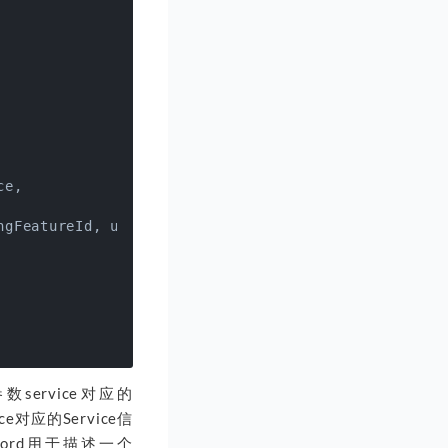
e,

gFeatureId, userId);

于参数service对应的
ce对应的Service信
Record用于描述一个