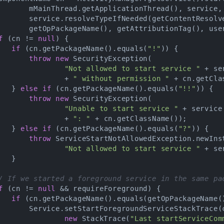
       mMainThread.getApplicationThread(), service,

       service.resolveTypeIfNeeded(getContentResolve
       getOpPackageName(), getAttributionTag(), user
f
 (cn != 
null
) {

if
 (cn.getPackageName().equals(
"!"
)) {

throw
new
 SecurityException(

"Not allowed to start service "
 + se
               + 
" without permission "
 + cn.getCla
   } 
else
if
 (cn.getPackageName().equals(
"!!"
)) {

throw
new
 SecurityException(

"Unable to start service "
 + service

               + 
": "
 + cn.getClassName());

   } 
else
if
 (cn.getPackageName().equals(
"?"
)) {

throw
 ServiceStartNotAllowedException.newInst
"Not allowed to start service "
 + se
  }

/ If we started a foreground service in the same pa
f
 (cn != 
null
 && requireForeground) {

if
 (cn.getPackageName().equals(getOpPackageName()
       Service.setStartForegroundServiceStackTrace(c
new
 StackTrace(
"Last startServiceCom