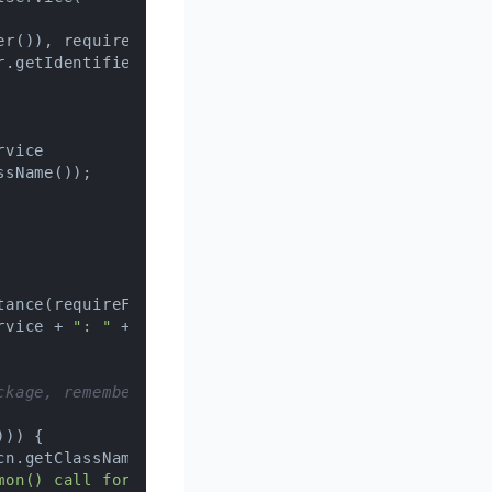
r()), requireForeground,

.getIdentifier());

rvice

ssName());

ance(requireForeground,

rvice + 
": "
 + cn.getClassName());

ckage, remember the stack trace.
)) {

n.getClassName(),

mon() call for this service was "