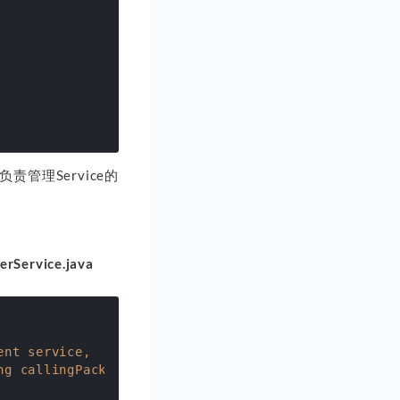
S中负责管理Service的
rService.java
nt service,

g callingPackage,
