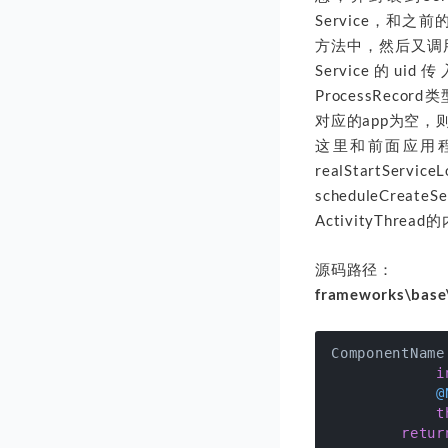
Service，和之前的A
方法中，然后又调用br
Service的ui
ProcessRecor
对应的app为空，则调用
这里和前面应用程
realStartSer
scheduleCreat
ActivityThrea
源码路径：
frameworks\base\
ComponentName
i
@
t
retur