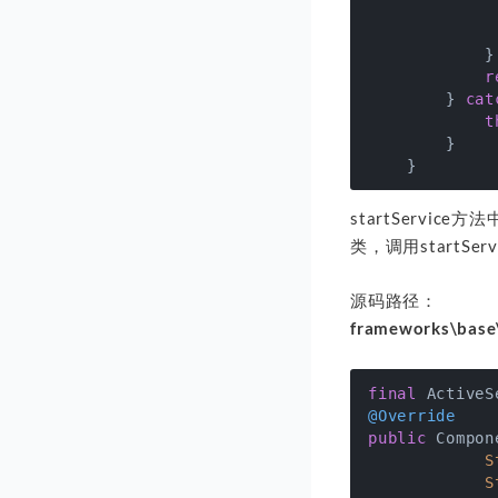
             
              
            }

r
        } 
cat
t
        }

startService方
类，调用startServ
源码路径：
frameworks\base\
final
@Override
public
 Compon
            S
            S