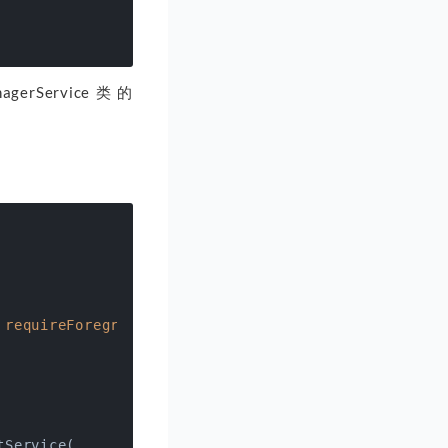
agerService类的
 requireForeground,

Service(
