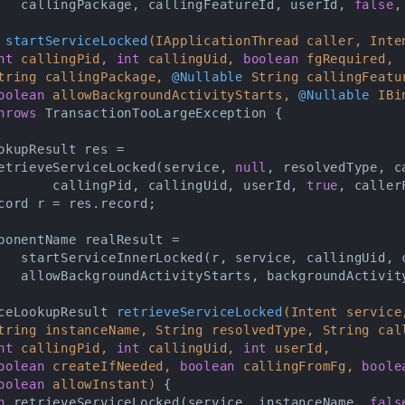
   callingPackage, callingFeatureId, userId, 
false
,
 
startServiceLocked
(IApplicationThread caller, Inte
nt
 callingPid, 
int
 callingUid, 
boolean
 fgRequired,

tring callingPackage, 
@Nullable
 String callingFeatu
oolean
 allowBackgroundActivityStarts, 
@Nullable
 IBi
hrows
 TransactionTooLargeException 
{

okupResult res =

etrieveServiceLocked(service, 
null
, resolvedType, c
       callingPid, callingUid, userId, 
true
, caller
cord r = res.record;

ponentName realResult =

   startServiceInnerLocked(r, service, callingUid, c
   allowBackgroundActivityStarts, backgroundActivity
ceLookupResult 
retrieveServiceLocked
(Intent service,
tring instanceName, String resolvedType, String call
nt
 callingPid, 
int
 callingUid, 
int
 userId,

oolean
 createIfNeeded, 
boolean
 callingFromFg, 
boole
oolean
 allowInstant)
{

n
 retrieveServiceLocked(service, instanceName, 
fals