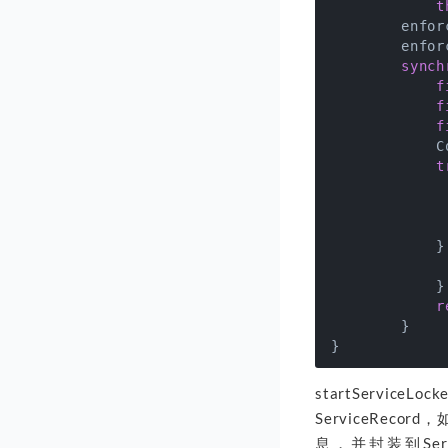
t
        enfor
        enfor
synch
f
f
f
            C
t
             
             
             
            }
             
            }

r
        }

startService
ServiceRecor
息，并封装到Servi