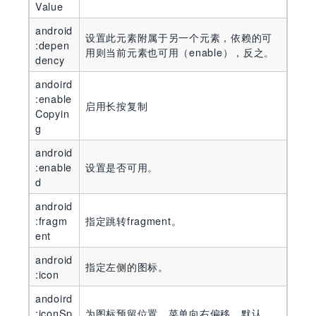
Value
android
设置此元素附属于另一个元素，依赖的可
:depen
用则当前元素也可用（enable），反之。
dency
andoird
:enable
启用长按复制
Copyin
g
android
:enable
设置是否可用。
d
android
:fragm
指定跳转fragment。
ent
android
指定左侧的图标。
:icon
andoird
:iconSp
为图标预留位置，菜单向右偏移，默认