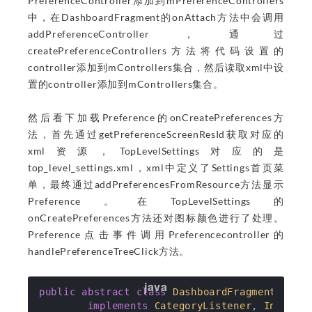
PreferenceController添加到mPreferenceControllers
中，在DashboardFragment的onAttach方法中会调用
addPreferenceController，通过
createPreferenceControllers方法将代码设置的
controller添加到mControllers集合，然后读取xml中设
置的controller添加到mControllers集合。
然后看下加载Preference的onCreatePreferences方
法，首先通过getPreferenceScreenResId获取对应的
xml资源，TopLevelSettings对应的是
top_level_settings.xml，xml中定义了Settings首页菜
单，最终通过addPreferencesFromResource方法显示
Preference。在TopLevelSettings的
onCreatePreferences方法还对图标颜色进行了处理。
Preference点击事件调用Preferencecontroller的
handlePreferenceTreeClick方法。
public
abstract
class
DashboardFragment
exte
implements
CategoryListener
, 
Indexab