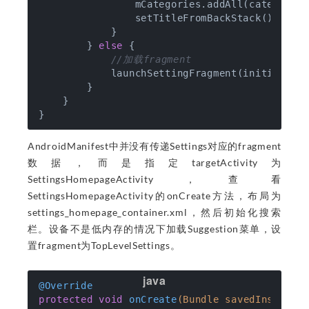
                mCategories.addAll(categories
                setTitleFromBackStack();

            }

        } 
else
 {

//加载fragment
            launchSettingFragment(initialFrag
        }

    }

AndroidManifest中并没有传递Settings对应的fragment
数据，而是指定targetActivity为
SettingsHomepageActivity，查看
SettingsHomepageActivity的onCreate方法，布局为
settings_homepage_container.xml，然后初始化搜索
栏。设备不是低内存的情况下加载Suggestion菜单，设
置fragment为TopLevelSettings。
@Override
protected
void
onCreate
(Bundle savedInstance