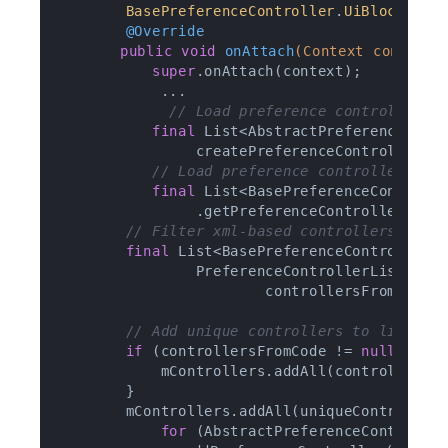
BasePreferenceController
.
UiBlockList
@Override
public
void
onAttach
(Context context)
super
.onAttach(context);

            ...

// Load preference controllers 
final
 List<AbstractPreferenceContr
                createPreferenceControllers(c
// Load preference controllers fr
final
 List<BasePreferenceControlle
                .getPreferenceControllersFromXml(context, 			             getPr
// Filter xml-based controllers in c
final
 List<BasePreferenceController> 
                PreferenceControllerListHelpe
                        controllersFromXml, c
// Add unique controllers to list.
if
 (controllersFromCode != 
null
) {

            mControllers.addAll(controllersFr
        }

        mControllers.addAll(uniqueControllerF
for
 (AbstractPreferenceController