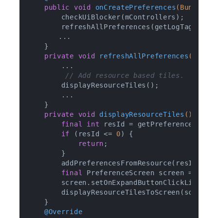
public
void
onCreatePreferences
(Bundle s
        checkUiBlocker(mControllers);

        refreshAllPreferences(getLogTag());

     	...

    }

private
void
refreshAllPreferences
(
final
        ...

// Add resource based tiles.
        displayResourceTiles();

        ...

    }

private
void
displayResourceTiles
()
{

final
int
 resId = getPreferenceScreen
if
 (resId <= 
0
) {

return
;

        }

        addPreferencesFromResource(resId);

final
 PreferenceScreen screen = getPr
        screen.setOnExpandButtonClickListene
        displayResourceTilesToScreen(screen);
    }

@Override