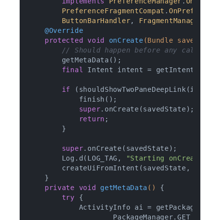
implements
PreferenceManager
.
OnPrefe
PreferenceFragmentCompat
.
OnPreferenc
ButtonBarHandler
, 
FragmentManager
.
On
@Override
protected
void
onCreate
(Bundle savedStat
// Should happen before any call to 
        getMetaData();

final
 Intent intent = getIntent();

if
 (shouldShowTwoPaneDeepLink(intent)
            finish();

super
.onCreate(savedState);

return
;

        }

super
.onCreate(savedState);

        Log.d(LOG_TAG, 
"Starting onCreate"
);

        createUiFromIntent(savedState, intent
    }

private
void
getMetaData
()
{

try
 {

            ActivityInfo ai = getPackageManag
                    PackageManager.GET_META_D