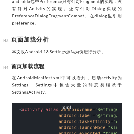
androidx包中Preference只有针对Fragment的实现，没
有针对Activity的实现。还有针对Dialog实现的
PreferenceDialogFragmentCompat。在dialog里引用
preference。
页面加载分析
本文以Android 13 Settings源码为例进行分析。
首页加载流程
在AndroidManifest.xml中可以看到，启动activity为
Settings，Settings中包含大量的静态类继承于
SettingsActivity。
<
activity-alias
android:name
=
"Settings"
android:label
=
"@string/setti
android:taskAffinity
=
"com.an
android:launchMode
=
"singleTa
android:exported
=
"true"