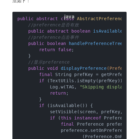
法如下：
public
abstract
class
AbstractPreferenceCont
//preference是否有效
public
abstract
boolean
isAvailable
()
;

//preference点击事件
public
boolean
handlePreferenceTreeClick
return
false
;

    }

//显示preference
public
void
displayPreference
(Preference
final
 String prefKey = getPreferenceK
if
 (TextUtils.isEmpty(prefKey)) {

            Log.w(TAG, 
"Skipping displayPref
return
;

        }

if
 (isAvailable()) {

            setVisible(screen, prefKey, 
true
if
 (
this
instanceof
 Preference.On
final
 Preference preference =
                preference.setOnPreferenceCha
                        (Preference.OnPrefer