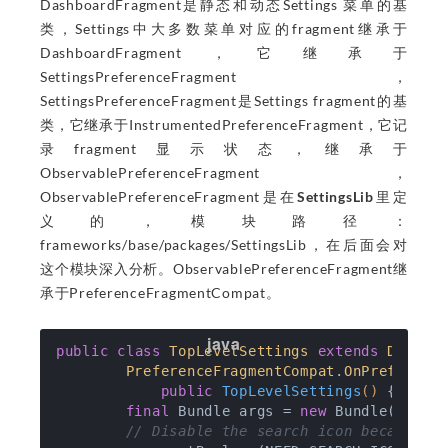
DashboardFragment是静态和动态Settings 菜单的基
类，Settings中大多数菜单对应的fragment继承于
DashboardFragment，它继承于
SettingsPreferenceFragment，
SettingsPreferenceFragment是Settings fragment的基
类，它继承于InstrumentedPreferenceFragment，它记
录fragment显示状态，继承于
ObservablePreferenceFragment，
ObservablePreferenceFragment是在
SettingsLib
里定
义的，模块路径：
frameworks/base/packages/SettingsLib，在后面会对
这个模块深入分析。ObservablePreferenceFragment继
承于PreferenceFragmentCompat。
public
class
TopLevelSettings
extends
Dashbo
PreferenceFragmentCompat
.
OnPreferenc
public
TopLevelSettings
()
{

final
 Bundle args = 
new
 Bundle();

// Disable the search icon because t