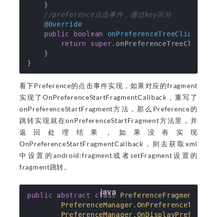
    }

//preference点击事件，通过key区分
@Override
public
boolean
onPreferenceTreeClick
(
@No
return
super
.onPreferenceTreeClick(pr
    }    

看下Preference的点击事件实现，如果对应的fragment
实现了OnPreferenceStartFragmentCallback，重写了
onPreferenceStartFragment方法，那么Preference的
跳转实现就在onPreferenceStartFragment方法里，并
返回处理结果，如果没有实现
OnPreferenceStartFragmentCallback，则去获取xml
中设置的android:fragment或者setFragment设置的
fragment跳转。
public
abstract
class
PreferenceFragmentComp
PreferenceManager
.
OnPreferenceTreeCl
PreferenceManager
.
OnDisplayPreferenc