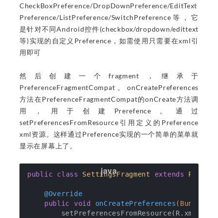
CheckBoxPreference/DropDownPreference/EditText
Preference/ListPreference/SwitchPreference等，它
是针对不同Android控件(checkbox/dropdown/edittext
等)实现的自定义Preference，如需使用只需要在xml引
用即可
然后创建一个fragment，继承于
PreferenceFragmentCompat。onCreatePreferences
方法在PreferenceFragmentCompat的onCreate方法调
用，用于创建Prerefence。通过
setPreferencesFromResource引用定义的Preference
xml资源。这样通过Preference实现的一个简单的菜单就
显示在屏幕上了。
public
class
SettingsFragment
extends
Prefer
@Override
public
void
onCreatePreferences
(Bundle s
        setPreferencesFromResource(R.xml.root