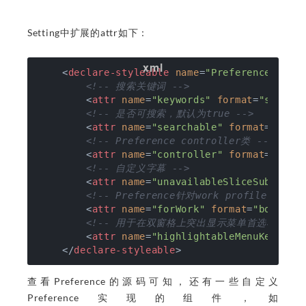
Setting中扩展的attr如下：
<
declare-styleable
name
=
"Preference"
>
<!-- 搜索关键词 -->
<
attr
name
=
"keywords"
format
=
"string
<!-- 是否可搜索，默认为true -->
<
attr
name
=
"searchable"
format
=
"bool
<!-- Preference controller类 -->
<
attr
name
=
"controller"
format
=
"stri
<!-- 自定义字幕 -->
<
attr
name
=
"unavailableSliceSubtitle
<!-- Preference针对work profile，默认为
<
attr
name
=
"forWork"
format
=
"boolean
<!-- 用于在双窗格上突出显示菜单首选项的标识符
<
attr
name
=
"highlightableMenuKey"
fo
</
declare-styleable
>
查看Preference的源码可知，还有一些自定义
Preference实现的组件，如