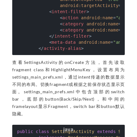
android:targetActivity
=
".hom
<
intent-filter
>
<
action
android:name
=
"androi
<
category
android:name
=
"andr
<
category
android:name
=
"andr
</
intent-filter
>
<
meta-data
android:name
=
"android
</
activity-alias
>
查看SettingsActivity的onCreate方法，首先读取
fragment class和HighlightMenuKey，设置布局为
settings_main_prefs.xml，通过intent传递的数据显示
不同的布局。切换fragment或根据之前保存状态显示页
面。settings_main_prefs.xml中包含顶部的switch
bar，底部的button(Back/Skip/Next)，和中间的
framelayout显示Fragment，switch bar和button默认
隐藏。
public
class
SettingsActivity
extends
Settin