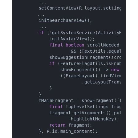
        ...

        setContentView(R.layout.settings_home
    	...

        initSearchBarView();

        ...

if
 (!getSystemService(ActivityManager
            initAvatarView();

final
boolean
 scrollNeeded = mIsE
                    && !TextUtils.equals(getS
            showSuggestionFragment(scrollNeed
if
 (FeatureFlagUtils.isEnabled(
t
                showFragment(() -> 
new
 Contex
                ((FrameLayout) findViewById(R
                        .getLayoutTransition(
            }

        }

        mMainFragment = showFragment(() -> {

final
 TopLevelSettings fragment 
            fragment.getArguments().putString
                    highlightMenuKey);

return
 fragment;

        }, R.id.main_content);

        ...
