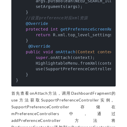
        args.putBoolean(NEED_SEARCH_ICON_IN_
        setArguments(args);

    }

//设置preference对应xml资源
@Override
protected
int
getPreferenceScreenResId
()
return
 R.xml.top_level_settings;

    }

@Override
public
void
onAttach
(Context context)
{

super
.onAttach(context);

        HighlightableMenu.fromXml(context, ge
        use(SupportPreferenceController.class
    }

首先查看onAttach方法，调用DashboardFragment的
use方法获取SupportPreferenceController实例。
SupportPreferenceController存储在
mPreferenceControllers中，通过
addPreferenceController方法将