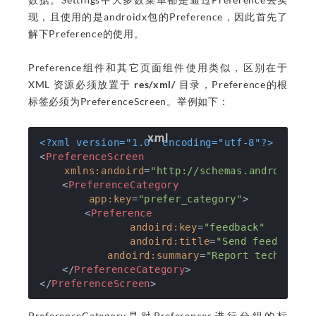
现，且使用的是androidx包的Preference，因此首先了
解下Preference的使用。
Preference组件和其它页面组件使用类似，区别在于
XML 资源必须放置于
res/xml/
目录，Preference的根
标签必须为PreferenceScreen。举例如下：
<?xml version="1.0" encoding="utf-8"?>
<
PreferenceScreen
xmlns:andoird
=
"http://schemas.android.co
<
PreferenceCategory
app:key
=
"prefer_category"
>
<
Preference
andoird:key
=
"feedback"
andoird:title
=
"Send feedback"
andoird:summary
=
"Report technical
</
PreferenceCategory
>
</
PreferenceScreen
>
PreferenceCategory是对Preferences进行分组的标