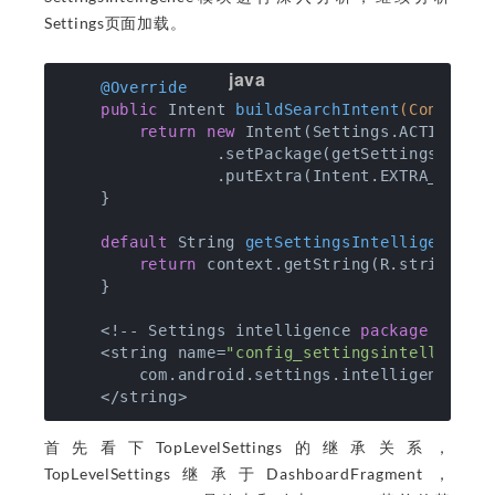
Settings页面加载。
@Override
public
 Intent 
buildSearchIntent
(Context 
return
new
 Intent(Settings.ACTION_APP
                .setPackage(getSettingsIntell
                .putExtra(Intent.EXTRA_REFERR
    }

default
 String 
getSettingsIntelligencePk
return
 context.getString(R.string.con
    }

    <!-- Settings intelligence 
package
 name -
    <string name=
"config_settingsintelligenc
        com.android.settings.intelligence

首先看下TopLevelSettings的继承关系，
TopLevelSettings继承于DashboardFragment，