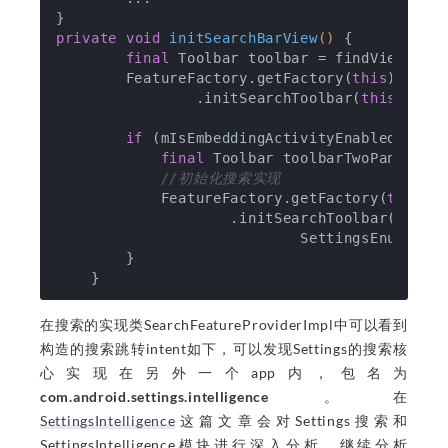
private
void
initSearchBarView
()
{

final
 Toolbar toolbar = findViewById(
        FeatureFactory.getFactory(
this
).getSe
                .initSearchToolbar(
this
/* a
if
 (mIsEmbeddingActivityEnabled) {

final
 Toolbar toolbarTwoPaneVersi
//初始化搜索实现
            FeatureFactory.getFactory(
this
).g
                    .initSearchToolbar(
this
                            SettingsEnums.SET
        }

在搜索的实现类SearchFeatureProviderImpl中可以看到
构造的搜索跳转intent如下，可以发现Settings的搜索核
心实现在另外一个app内，包名为
com.android.settings.intelligence
。在
SettingsIntelligence
这篇文章会对Settings搜索和
SettingsIntelligence模块进行深入分析，继续分析