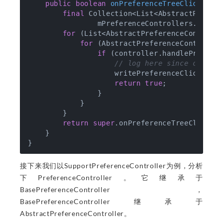
public
boolean
onPreferenceTreeClick
(Pre
final
 Collection<List<AbstractPrefere
                mPreferenceControllers.values
for
 (List<AbstractPreferenceControlle
for
 (AbstractPreferenceController
if
 (controller.handlePreferen
// log here since callin
                    writePreferenceClickMetri
return
true
;

                }

            }

        }

return
super
.onPreferenceTreeClick(pr
    }

接下来我们以SupportPreferenceController为例，分析
下PreferenceController。它继承于
BasePreferenceController，
BasePreferenceController继承于
AbstractPreferenceController。