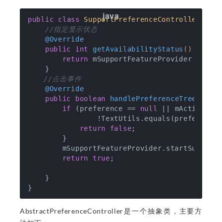
public
class
SupportPreferenceController
ext
//指定显示状态
@Override
public
int
getAvailabilityStatus
()
{

return
 mSupportFeatureProvider == 
nu
    }

//点击事件
@Override
public
boolean
handlePreferenceTreeClick
if
 (preference == 
null
 || mActivity 
                !TextUtils.equals(preference.
return
false
;

        }

        mSupportFeatureProvider.startSupport(
return
true
;

    }

AbstractPreferenceController是一个抽象类，主要方