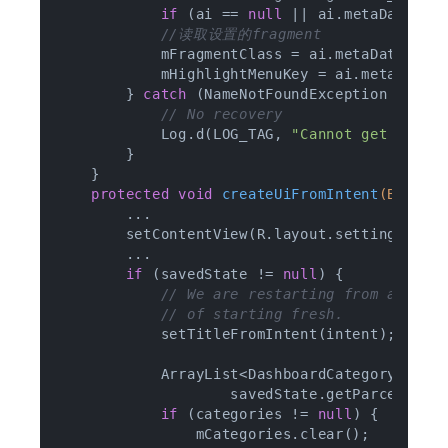
if
 (ai == 
null
 || ai.metaData ==
//读取设置的fragment
            mFragmentClass = ai.metaData.getS
            mHighlightMenuKey = ai.metaData.g
        } 
catch
 (NameNotFoundException nnfe) 
// No recovery
            Log.d(LOG_TAG, 
"Cannot get Metad
        }

    }

protected
void
createUiFromIntent
(Bundle
        ...

        setContentView(R.layout.settings_main
        ...

if
 (savedState != 
null
) {

// We are restarting from a prev
// of starting fresh.
            setTitleFromIntent(intent);

            ArrayList<DashboardCategory> cate
                    savedState.getParcelableA
if
 (categories != 
null
) {

                mCategories.clear();
