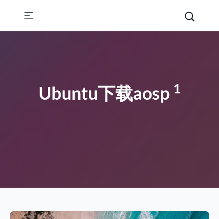
1
Ubuntu下载aosp