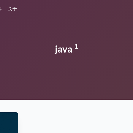
料
关于
1
java